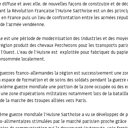
 diffuse et avec elle, de nouvelles façons de construire et de dé
ant la Révolution Française l’Huisne Sarthoise est un des princi
 en France puis un lieu de confrontation entre les armées répub
 de l’armée vendéenne.
le est une période de modernisation des industries et des moye
région produit des chevaux Percherons pour les transports pari
 l’Ouest. L’eau de l’Huisne est exploitée pour fabriquer du papie
 consommée localement.
 guerres franco-allemandes la région est successivement une z
n espace de formation et de soins des soldats pendant la guerre 
uxième guerre mondiale une portion de la zone occupée où des en
 une zone d’opérations militaires notamment lors de la bataill
e la marche des troupes alliées vers Paris.
ième guerre mondiale l’Huisne Sarthoise a vu se développer de 
ro-alimentaires stimulées par le marché parisien proche grâce