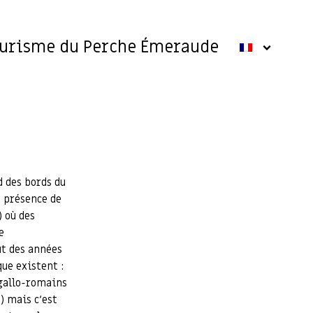
ourisme du Perche Émeraude
 des bords du
a présence de
 où des
e
ut des années
que existent :
 gallo-romains
) mais c‘est