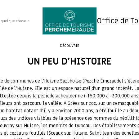
Office de T
DÉCOUVRIR
UN PEU D’HISTOIRE
 de communes de l’Huisne Sarthoise (Perche Émeraude) s’étend
llée de l’Huisne. Elle est un espace naturel d’un grand intérêt. L
ttestée depuis la période acheuléenne (-160.000 à -300.000 ans)
lleurs ont parcouru la vallée. A Gréez sur roc, sur un remarquabl
n habitat datant d’il y a environ 7000 ans, a été fouillé au déb
eurs des indices visibles de la présence des hommes du néolithi
Vouvray sur Huisne, les menhirs de Duneau. Des établissements
s et certains fouillés (Sceaux sur Huisne, Saint Jean des échelles