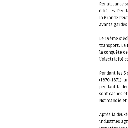
Renaissance se
édifices. Pend
la Grande Peur
avants gardes
Le 19ème sièc
transport. La 
la conquête de
l’électricité
Pendant les 3
(1870-1871), u
pendant la de
sont cachés et
Normandie et d
Après la deux
industries ag