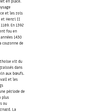
met en place.
aysage
ce et les rois
 et Henri II
 1189. En 1392
ent fou en
s années 1430
la couronne de
thoise vit du
graissés dans
min aux bœufs.
vail et les
gs
une période de
 plus
s ou
rnard. La