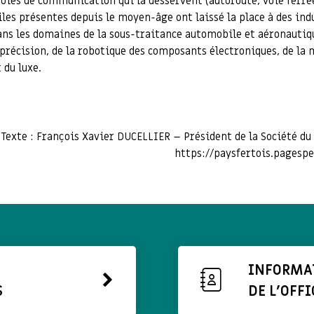
ies de communication qui la desservent (autoroute, voie ferrée
iles présentes depuis le moyen-âge ont laissé la place à des ind
ans les domaines de la sous-traitance automobile et aéronautiqu
précision, de la robotique des composants électroniques, de la
 du luxe.
 Texte : François Xavier DUCELLIER – Président de la Société du
https://paysfertois.pagespe
INFORMA
S
DE L'OFFI