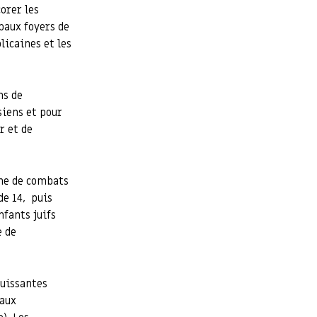
corer les
paux foyers de
licaines et les
ns de
siens et pour
r et de
one de combats
de 14, puis
fants juifs
e de
puissantes
 aux