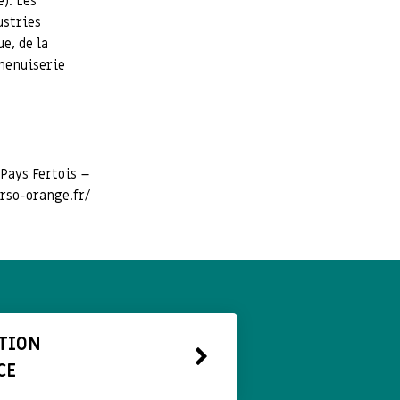
). Les
ustries
e, de la
 menuiserie
 Pays Fertois –
rso-orange.fr/
TION
CE