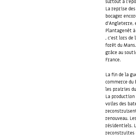
surtout à l’ép
La reprise des
bocager encore
d’Angleterre, 
Plantagenêt à
, c’est lors d
forêt du Mans
grâce au souti
France.
La fin de la g
commerce du bé
les prairies d
La production 
voiles des bat
reconstruisent
renouveau. Le
résidentiels.
reconstruites 