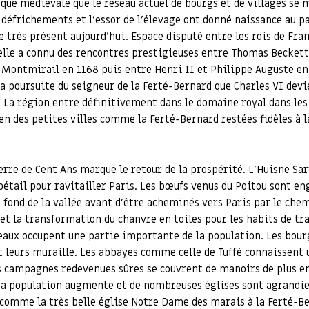
oque médiévale que le réseau actuel de bourgs et de villages se 
 défrichements et l’essor de l’élevage ont donné naissance au p
 très présent aujourd’hui. Espace disputé entre les rois de Fran
elle a connu des rencontres prestigieuses entre Thomas Beckett
 Montmirail en 1168 puis entre Henri II et Philippe Auguste en
e la poursuite du seigneur de la Ferté-Bernard que Charles VI devi
. La région entre définitivement dans le domaine royal dans le
en des petites villes comme la Ferté-Bernard restées fidèles à 
uerre de Cent Ans marque le retour de la prospérité. L’Huisne Sar
tail pour ravitailler Paris. Les bœufs venus du Poitou sont en
u fond de la vallée avant d’être acheminés vers Paris par le che
et la transformation du chanvre en toiles pour les habits de tra
eaux occupent une partie importante de la population. Les bour
 leurs muraille. Les abbayes comme celle de Tuffé connaissent 
s campagnes redevenues sûres se couvrent de manoirs de plus en
 La population augmente et de nombreuses églises sont agrandie
comme la très belle église Notre Dame des marais à la Ferté-Be